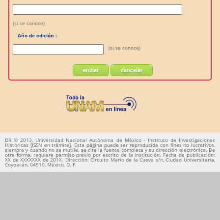
(si se conoce)
Año de edición :
(si se conoce)
DR © 2013, Universidad Nacional Autónoma de México - Instituto de Investigaciones
Históricas [ISSN en trámite]. Esta página puede ser reproducida con fines no lucrativos,
siempre y cuando no se mutile, se cite la fuente completa y su dirección electrónica. De
otra forma, requiere permiso previo por escrito de la institución. Fecha de publicación:
XX de XXXXXXX de 201X. Dirección: Circuito Mario de la Cueva s/n, Ciudad Universitaria,
Coyoacán, 04510, México, D. F.