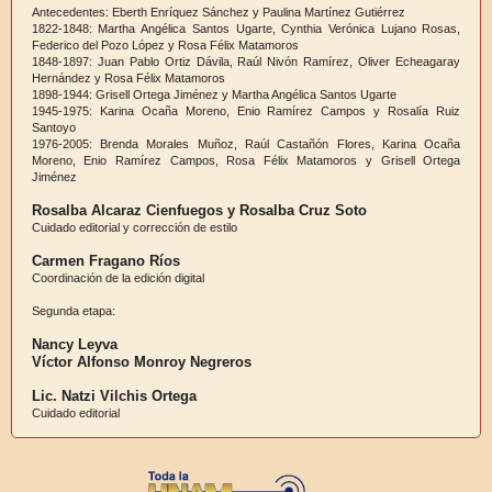
Antecedentes: Eberth Enríquez Sánchez y Paulina Martínez Gutiérrez
1822-1848: Martha Angélica Santos Ugarte, Cynthia Verónica Lujano Rosas,
Federico del Pozo López y Rosa Félix Matamoros
1848-1897: Juan Pablo Ortiz Dávila, Raúl Nivón Ramírez, Oliver Echeagaray
Hernández y Rosa Félix Matamoros
1898-1944: Grisell Ortega Jiménez y Martha Angélica Santos Ugarte
1945-1975: Karina Ocaña Moreno, Enio Ramírez Campos y Rosalía Ruiz
Santoyo
1976-2005: Brenda Morales Muñoz, Raúl Castañón Flores, Karina Ocaña
Moreno, Enio Ramírez Campos, Rosa Félix Matamoros y Grisell Ortega
Jiménez
Rosalba Alcaraz Cienfuegos y Rosalba Cruz Soto
Cuidado editorial y corrección de estilo
Carmen Fragano Ríos
Coordinación de la edición digital
Segunda etapa:
Nancy Leyva
Víctor Alfonso Monroy Negreros
Lic. Natzi Vilchis Ortega
Cuidado editorial