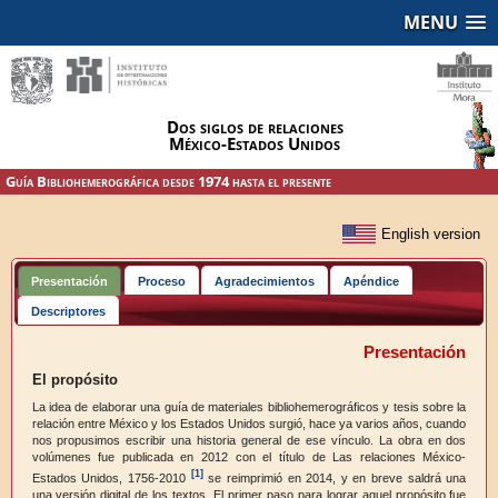
MENU
Dos siglos de relaciones
México-Estados Unidos
Guía Bibliohemerográfica desde 1974 hasta el presente
Presentación
Proceso
Agradecimientos
Apéndice
Descriptores
Presentación
El propósito
La idea de elaborar una guía de materiales bibliohemerográficos y tesis sobre la
relación entre México y los Estados Unidos surgió, hace ya varios años, cuando
nos propusimos escribir una historia general de ese vínculo. La obra en dos
volúmenes fue publicada en 2012 con el título de Las relaciones México-
[1]
Estados Unidos, 1756-2010
se reimprimió en 2014, y en breve saldrá una
una versión digital de los textos. El primer paso para lograr aquel propósito fue