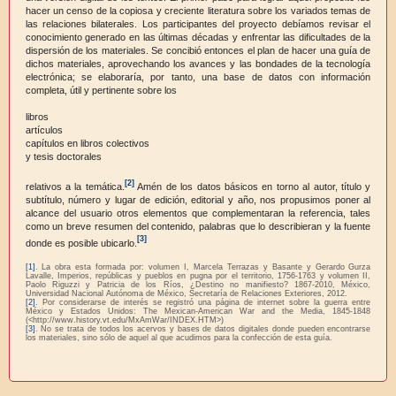
hacer un censo de la copiosa y creciente literatura sobre los variados temas de
las relaciones bilaterales. Los participantes del proyecto debíamos revisar el
conocimiento generado en las últimas décadas y enfrentar las dificultades de la
dispersión de los materiales. Se concibió entonces el plan de hacer una guía de
dichos materiales, aprovechando los avances y las bondades de la tecnología
electrónica; se elaboraría, por tanto, una base de datos con información
completa, útil y pertinente sobre los
libros
artículos
capítulos en libros colectivos
y tesis doctorales
[2]
relativos a la temática.
Amén de los datos básicos en torno al autor, título y
subtítulo, número y lugar de edición, editorial y año, nos propusimos poner al
alcance del usuario otros elementos que complementaran la referencia, tales
como un breve resumen del contenido, palabras que lo describieran y la fuente
[3]
donde es posible ubicarlo.
[1]
. La obra esta formada por: volumen I, Marcela Terrazas y Basante y Gerardo Gurza
Lavalle, Imperios, repúblicas y pueblos en pugna por el territorio, 1756-1763 y volumen II,
Paolo Riguzzi y Patricia de los Ríos, ¿Destino no manifiesto? 1867-2010, México,
Universidad Nacional Autónoma de México, Secretaría de Relaciones Exteriores, 2012.
[2]
. Por considerarse de interés se registró una página de internet sobre la guerra entre
México y Estados Unidos: The Mexican-American War and the Media, 1845-1848
(<http://www.history.vt.edu/MxAmWar/INDEX.HTM>)
[3]
. No se trata de todos los acervos y bases de datos digitales donde pueden encontrarse
los materiales, sino sólo de aquel al que acudimos para la confección de esta guía.