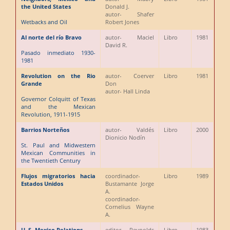
the United States
Donald J.
autor
- Shafer
Wetbacks and Oil
Robert Jones
Al norte del río Bravo
autor
- Maciel
Libro
1981
David R.
Pasado inmediato 1930-
1981
Revolution on the Rio
autor
- Coerver
Libro
1981
Grande
Don
autor
- Hall Linda
Governor Colquitt of Texas
and the Mexican
Revolution, 1911-1915
Barrios Norteños
autor
- Valdés
Libro
2000
Dionicio Nodín
St. Paul and Midwestern
Mexican Communities in
the Twentieth Century
Flujos migratorios hacia
coordinador
-
Libro
1989
Estados Unidos
Bustamante Jorge
A.
coordinador
-
Cornelius Wayne
A.
U. S.-Mexico Relations
editor
- Reynolds
Libro
1983