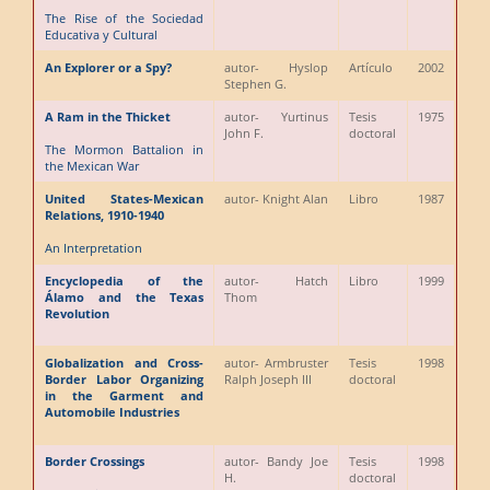
The Rise of the Sociedad
Educativa y Cultural
An Explorer or a Spy?
autor
- Hyslop
Artículo
2002
Stephen G.
A Ram in the Thicket
autor
- Yurtinus
Tesis
1975
John F.
doctoral
The Mormon Battalion in
the Mexican War
United States-Mexican
autor
- Knight Alan
Libro
1987
Relations, 1910-1940
An Interpretation
Encyclopedia of the
autor
- Hatch
Libro
1999
Álamo and the Texas
Thom
Revolution
Globalization and Cross-
autor
- Armbruster
Tesis
1998
Border Labor Organizing
Ralph Joseph III
doctoral
in the Garment and
Automobile Industries
Border Crossings
autor
- Bandy Joe
Tesis
1998
H.
doctoral