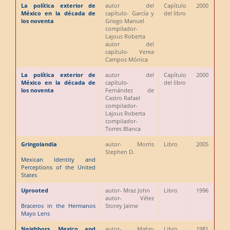
La política exterior de
autor del
Capítulo
2000
México en la década de
capítulo
- García y
del libro
los noventa
Griego Manuel
compilador
-
Lajous Roberta
autor del
capítulo
- Verea
Campos Mónica
La política exterior de
autor del
Capítulo
2000
México en la década de
capítulo
-
del libro
los noventa
Fernández de
Castro Rafael
compilador
-
Lajous Roberta
compilador
-
Torres Blanca
Gringolandia
autor
- Morris
Libro
2005
Stephen D.
Mexican Identity and
Perceptions of the United
States
Uprooted
autor
- Mraz John
Libro
1996
autor
- Vélez
Braceros in the Hermanos
Storey Jaime
Mayo Lens
Neighbors, Mexico and
autor
- Mabry
Libro
1981