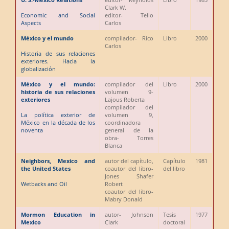
Clark W.
Economic and Social
editor
- Tello
Aspects
Carlos
México y el mundo
compilador
- Rico
Libro
2000
Carlos
Historia de sus relaciones
exteriores. Hacia la
globalización
México y el mundo:
compilador del
Libro
2000
historia de sus relaciones
volumen 9
-
exteriores
Lajous Roberta
compilador del
La política exterior de
volumen 9,
México en la década de los
coordinadora
noventa
general de la
obra
- Torres
Blanca
Neighbors, Mexico and
autor del capítulo,
Capítulo
1981
the United States
coautor del libro
-
del libro
Jones Shafer
Wetbacks and Oil
Robert
coautor del libro
-
Mabry Donald
Mormon Education in
autor
- Johnson
Tesis
1977
Mexico
Clark
doctoral