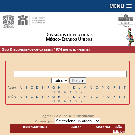
MENU
Dos siglos de relaciones
México-Estados Unidos
Guía Bibliohemerográfica desde 1974 hasta el presente
Autor
A
B
C
D
E
F
G
H
I
J
K
L
M
N
O
P
Q
R
S
T
U
V
W
X
Y
Z
Titúlo
A
B
C
D
E
F
G
H
I
J
K
L
M
N
O
P
Q
R
S
T
U
V
W
X
Y
Z
Registos
1 a 20
de
3003
encontrados
Ordenar por:
TÍtulo/Subtitulo
Autor
Material
Año
Edicion