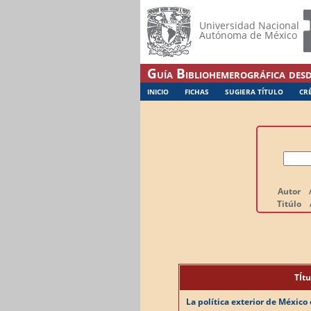
Universidad Nacional
Autónoma de México
Guía Bibliohemerográfica desd
INICIO
FICHAS
SUGIERA TÍTULO
CR
Autor
Titúlo
TÍtu
La política exterior de México