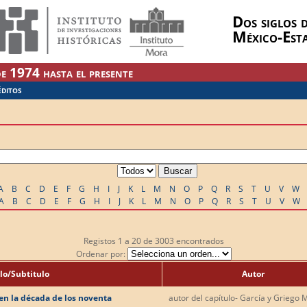
Dos siglos d
México-Est
e 1974 hasta el presente
ÉDITOS
A
B
C
D
E
F
G
H
I
J
K
L
M
N
O
P
Q
R
S
T
U
V
W
A
B
C
D
E
F
G
H
I
J
K
L
M
N
O
P
Q
R
S
T
U
V
W
Registos
1 a 20
de
3003
encontrados
Ordenar por:
lo/Subtitulo
Autor
 en la década de los noventa
autor del capítulo
- García y Griego 