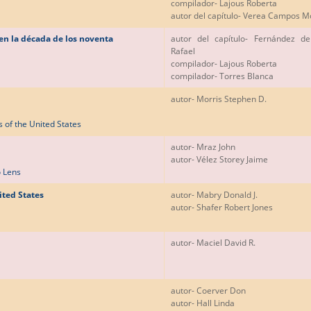
compilador
- Lajous Roberta
autor del capítulo
- Verea Campos M
 en la década de los noventa
autor del capítulo
- Fernández de
Rafael
compilador
- Lajous Roberta
compilador
- Torres Blanca
autor
- Morris Stephen D.
 of the United States
autor
- Mraz John
autor
- Vélez Storey Jaime
 Lens
ited States
autor
- Mabry Donald J.
autor
- Shafer Robert Jones
autor
- Maciel David R.
autor
- Coerver Don
autor
- Hall Linda