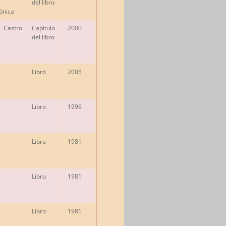
del libro
ónica
 Castro
Capítulo
2000
del libro
Libro
2005
Libro
1996
Libro
1981
Libro
1981
Libro
1981