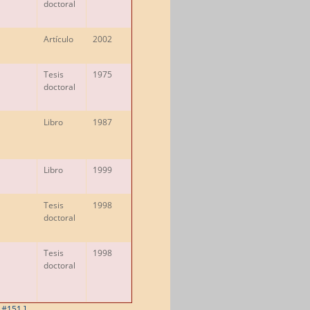
doctoral
Artículo
2002
Tesis
1975
doctoral
Libro
1987
Libro
1999
Tesis
1998
doctoral
Tesis
1998
doctoral
o #151 ]