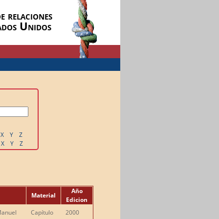
e relaciones
ados Unidos
X
Y
Z
X
Y
Z
Año
Material
Edicion
Manuel
Capítulo
2000