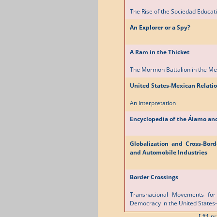
The Rise of the Sociedad Educati
An Explorer or a Spy?
A Ram in the Thicket
The Mormon Battalion in the M
United States-Mexican Relatio
An Interpretation
Encyclopedia of the Álamo an
Globalization and Cross-Bor
and Automobile Industries
Border Crossings
Transnacional Movements for
Democracy in the United States
[ #1 p