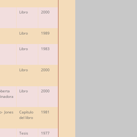
Libro
2000
Libro
1989
Libro
1983
Libro
2000
oberta
Libro
2000
inadora
o
- Jones
Capítulo
1981
del libro
Tesis
1977