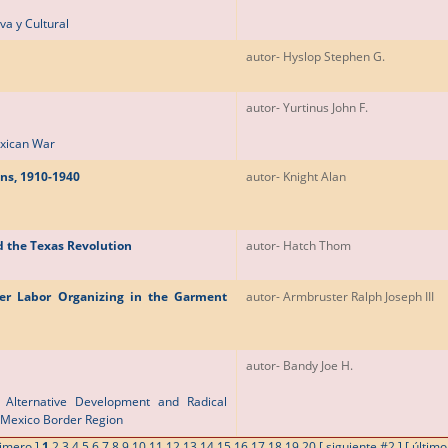
va y Cultural
autor
- Hyslop Stephen G.
autor
- Yurtinus John F.
exican War
ns, 1910-1940
autor
- Knight Alan
d the Texas Revolution
autor
- Hatch Thom
der Labor Organizing in the Garment
autor
- Armbruster Ralph Joseph III
autor
- Bandy Joe H.
 Alternative Development and Radical
-Mexico Border Region
rimero ]
1
2
3
4
5
6
7
8
9
10
11
12
13
14
15
16
17
18
19
20
[ siguiente #2 ]
[ últim