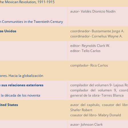
the Mexican Revolution, 1911-1915
autor
- Valdés Dionicio Nodín
n Communities in the Twentieth Century
dos Unidos
coordinador
- Bustamante Jorge A.
coordinador
- Cornelius Wayne A.
editor
- Reynolds Clark W.
editor
- Tello Carlos
compilador
- Rico Carlos
ores. Hacia la globalización
 sus relaciones exteriores
compilador del volumen 9
- Lajous R
compilador del volumen 9, coord
n la década de los noventa
general de la obra
- Torres Blanca
ited States
autor del capítulo, coautor del libr
Shafer Robert
coautor del libro
- Mabry Donald
autor
- Johnson Clark