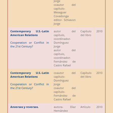
Jorge
coautor del
capítulo
-
Meseguer
Covadonga
editor
- Schiavon
Jorge
Contemporary U.S.-Latin
autor del
Capítulo
2010
American Relations
capítulo,
del libro
coordinador
-
Cooperation or Conflict in
Domínguez
the 21st Century?
Jorge
autor del
capítulo,
coordinador
-
Fernández de
Castro Rafael
Contemporary U.S.-Latin
coautor del
Capítulo
2010
American Relations
capítulo
-
del libro
Domínguez
Cooperation or Conflict in
Jorge
the 21st Century?
coautor del
capítulo
-
Fernández de
Castro Rafael
Anversos y reversos.
autora
- Díaz
Artículo
2010
Hernández