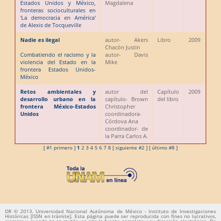
Estados Unidos y México,
Magdalena
fronteras socioculturales en
'La democracia en América'
de Alexis de Tocqueville
Nadie es ilegal
autor
- Akers
Libro
2009
Chacón Justin
Combatiendo el racismo y la
autor
- Davis
violencia del Estado en la
Mike
frontera Estados Unidos-
México
Retos ambientales y
autor del
Capítulo
2009
desarrollo urbano en la
capítulo
- Brown
del libro
frontera México-Estados
Christopher
Unidos
coordinadora
-
Córdova Ana
coordinador
- de
la Parra Carlos A.
[ #1 primero ]
1
2
3
4
5
6
7
8
[ siguiente #2 ]
[ último #8 ]
DR © 2013, Universidad Nacional Autónoma de México - Instituto de Investigaciones
Históricas [ISSN en trámite]. Esta página puede ser reproducida con fines no lucrativos,