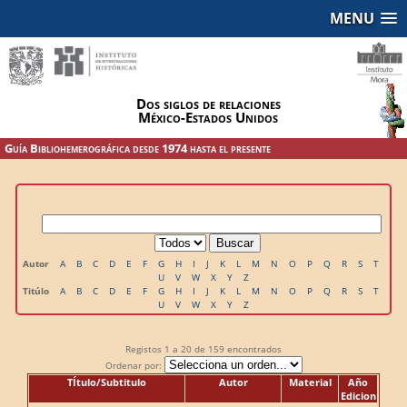
MENU
Dos siglos de relaciones
México-Estados Unidos
Guía Bibliohemerográfica desde 1974 hasta el presente
Autor
A
B
C
D
E
F
G
H
I
J
K
L
M
N
O
P
Q
R
S
T
U
V
W
X
Y
Z
Titúlo
A
B
C
D
E
F
G
H
I
J
K
L
M
N
O
P
Q
R
S
T
U
V
W
X
Y
Z
Registos
1 a 20
de
159
encontrados
Ordenar por:
TÍtulo/Subtitulo
Autor
Material
Año
Edicion