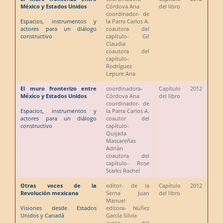
México y Estados Unidos
Córdova Ana
del libro
coordinador
- de
Espacios, instrumentos y
la Parra Carlos A.
actores para un diálogo
coautora del
constructivo
capítulo
- Gil
Claudia
coautora del
capítulo
-
Rodríguez
Lepure Ana
El muro fronterizo entre
coordinadora
-
Capítulo
2012
México y Estados Unidos
Córdova Ana
del libro
coordinador
- de
Espacios, instrumentos y
la Parra Carlos A.
actores para un diálogo
coautor del
constructivo
capítulo
-
Quijada
Mascareñas
Adrián
coautora del
capítulo
- Rose
Starks Rachel
Otras voces de la
editor
- de la
Capítulo
2012
Revolución mexicana
Serna Juan
del libro
Manuel
Visiones desde Estados
editora
- Núñez
Unidos y Canadá
García Silvia
autor del