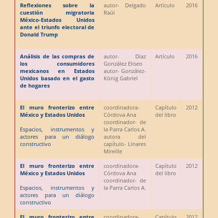
Reflexiones sobre la
autor
- Delgado
Artículo
2016
cuestión migratoria
Raúl
México-Estados Unidos
ante el triunfo electoral de
Donald Trump
Análisis de las compras de
autor
- Díaz
Artículo
2016
los consumidores
González Eliseo
mexicanos en Estados
autor
- González-
Unidos basado en el gasto
König Gabriel
de hogares
El muro fronterizo entre
coordinadora
-
Capítulo
2012
México y Estados Unidos
Córdova Ana
del libro
coordinador
- de
Espacios, instrumentos y
la Parra Carlos A.
actores para un diálogo
autora del
constructivo
capítulo
- Linares
Mireille
El muro fronterizo entre
coordinadora
-
Capítulo
2012
México y Estados Unidos
Córdova Ana
del libro
coordinador
- de
Espacios, instrumentos y
la Parra Carlos A.
actores para un diálogo
constructivo
El muro fronterizo entre
coordinadora
-
Capítulo
2012