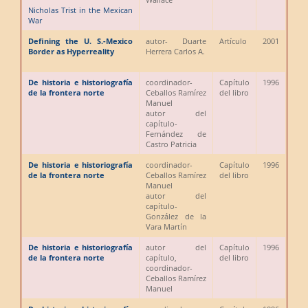
Nicholas Trist in the Mexican
War
Defining the U. S.-Mexico
autor
- Duarte
Artículo
2001
Border as Hyperreality
Herrera Carlos A.
De historia e historiografía
coordinador
-
Capítulo
1996
de la frontera norte
Ceballos Ramírez
del libro
Manuel
autor del
capítulo
-
Fernández de
Castro Patricia
De historia e historiografía
coordinador
-
Capítulo
1996
de la frontera norte
Ceballos Ramírez
del libro
Manuel
autor del
capítulo
-
González de la
Vara Martín
De historia e historiografía
autor del
Capítulo
1996
de la frontera norte
capítulo,
del libro
coordinador
-
Ceballos Ramírez
Manuel