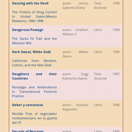
Dancing with the Devil
autor
- Lemus
Tesis
1998
Gabriela Diana
doctoral
The Politics of Drug Control
in United States-Mexico
Relations, 1980-1998
Dangerous Passage
autor
- Chalfant
Libro
1994
William Y.
The Santa Fe Trail and the
Mexican War
Dark Sweat, White Gold
autor
- Weber
Libro
1996
Devra
California Farm Workers,
Cotton, and the New Deal
Daughters and their
autor
- Sugg
Tesis
1997
Countries
Katherine Elaine
doctoral
Nostalgia and Ambivalence
in Transnational Feminist
Practice
Deber y conciencia
autor
- Sobarzo
Libro
1996
Alejandro
Nicolás Trist, el negociador
norteamericano en la guerra
del 47
Decade of Betrayal
autor
-
Libro
1995