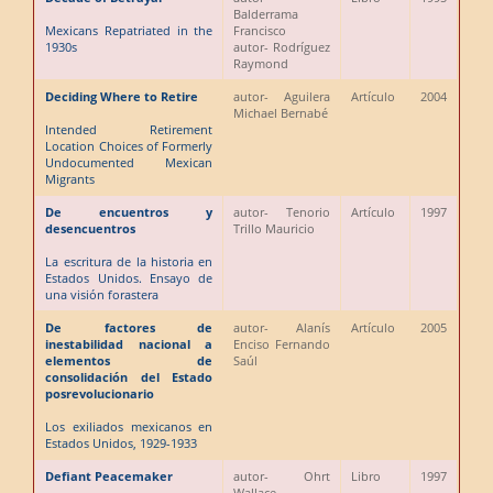
Balderrama
Mexicans Repatriated in the
Francisco
1930s
autor
- Rodríguez
Raymond
Deciding Where to Retire
autor
- Aguilera
Artículo
2004
Michael Bernabé
Intended Retirement
Location Choices of Formerly
Undocumented Mexican
Migrants
De encuentros y
autor
- Tenorio
Artículo
1997
desencuentros
Trillo Mauricio
La escritura de la historia en
Estados Unidos. Ensayo de
una visión forastera
De factores de
autor
- Alanís
Artículo
2005
inestabilidad nacional a
Enciso Fernando
elementos de
Saúl
consolidación del Estado
posrevolucionario
Los exiliados mexicanos en
Estados Unidos, 1929-1933
Defiant Peacemaker
autor
- Ohrt
Libro
1997
Wallace