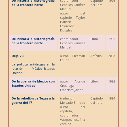
De historia e historiografía
coordinador
-
Capítulo
1996
de la frontera norte
Ceballos Ramírez
del libro
Manuel
autor del
capítulo
- Taylor
Hansen
Lawrence
Douglas
De historia e historiografía
coordinador
-
Libro
1996
de la frontera norte
Ceballos Ramírez
Manuel
Dejá Vu.
autor
- Freeman
Artículo
2008
Laurie
La política antidrogas en la
relación México-Estados
Unidos
De la guerra de México con
autor
- Alcalde
Libro
1992
Estados Unidos
Cruchaga
Francisco Javier
De la rebelión de Texas a la
traductor
-
Capítulo
1994
guerra del 47
Mercado Enrique
del libro
autor del
capítulo,
coordinador
-
Vázquez Josefina
Zoraida