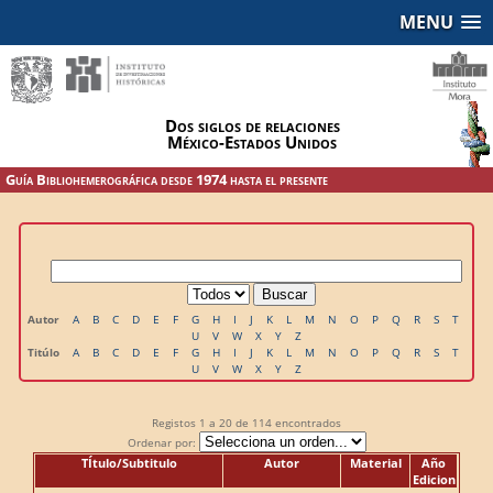
MENU
Dos siglos de relaciones
México-Estados Unidos
Guía Bibliohemerográfica desde 1974 hasta el presente
Autor
A
B
C
D
E
F
G
H
I
J
K
L
M
N
O
P
Q
R
S
T
U
V
W
X
Y
Z
Titúlo
A
B
C
D
E
F
G
H
I
J
K
L
M
N
O
P
Q
R
S
T
U
V
W
X
Y
Z
Registos
1 a 20
de
114
encontrados
Ordenar por:
TÍtulo/Subtitulo
Autor
Material
Año
Edicion