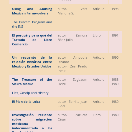
Using and Abusing
autor
- Zatz
Artículo
1993
Mexican Farmworkers
Marjorie S.
The Bracero Program and
the INS
El porqué y para qué del
autor
- Zamora
Libro
1991
Tratado de Libre
Bátiz Julio
Comercio
Un recuento de la
autor
- Ampudia
Artículo
1990
relación histórica entre
Ricardo
México y Estados Unidos
autor
- Zea Prado
Irene
The Treasure of the
autor
- Zogbaum
Artículo
1988-
Sierra Madre
Heidi
1989
Lies, Gossip and History
El Plan de la Loba
autor
- Zorrilla Juan
Artículo
1980
Fidel
Investigación reciente
autor
- Zazueta
Libro
1980
sobre migración
César
mexicana
indocumentada a los