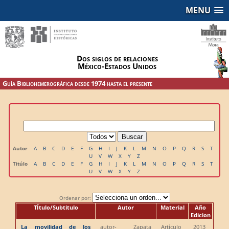
MENU
Dos siglos de relaciones
México-Estados Unidos
Guía Bibliohemerográfica desde 1974 hasta el presente
Autor
A
B
C
D
E
F
G
H
I
J
K
L
M
N
O
P
Q
R
S
T
U
V
W
X
Y
Z
Titúlo
A
B
C
D
E
F
G
H
I
J
K
L
M
N
O
P
Q
R
S
T
U
V
W
X
Y
Z
Ordenar por:
TÍtulo/Subtitulo
Autor
Material
Año
Edicion
La movilidad de los
autor
- Zapata
Artículo
2013