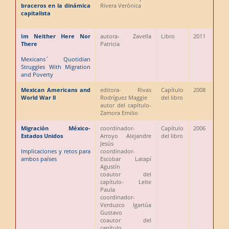
braceros en la dinámica
Rivera Verónica
capitalista
Im Neither Here Nor
autora
- Zavella
Libro
2011
There
Patricia
Mexicans´ Quotidian
Struggles With Migration
and Poverty
Mexican Americans and
editora
- Rivas
Capítulo
2008
World War ll
Rodríguez Maggie
del libro
autor del capítulo
-
Zamora Emilio
Migración México-
coordinador
-
Capítulo
2006
Estados Unidos
Arroyo Alejandre
del libro
Jesús
Implicaciones y retos para
coordinador
-
ambos países
Escobar Latapí
Agustín
coautor del
capítulo
- Leite
Paula
coordinador
-
Verduzco Igartúa
Gustavo
coautor del
capítulo,