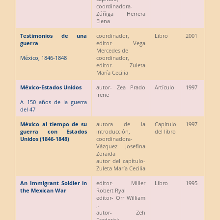
coordinadora
-
Zúñiga Herrera
Elena
Testimonios de una
coordinador,
Libro
2001
guerra
editor
- Vega
Mercedes de
México, 1846-1848
coordinador,
editor
- Zuleta
María Cecilia
México-Estados Unidos
autor
- Zea Prado
Artículo
1997
Irene
A 150 años de la guerra
del 47
México al tiempo de su
autora de la
Capítulo
1997
guerra con Estados
introducción,
del libro
Unidos (1846-1848)
coordinadora
-
Vázquez Josefina
Zoraida
autor del capítulo
-
Zuleta María Cecilia
An Immigrant Soldier in
editor
- Miller
Libro
1995
the Mexican War
Robert Ryal
editor
- Orr William
J.
autor
- Zeh
Frederick