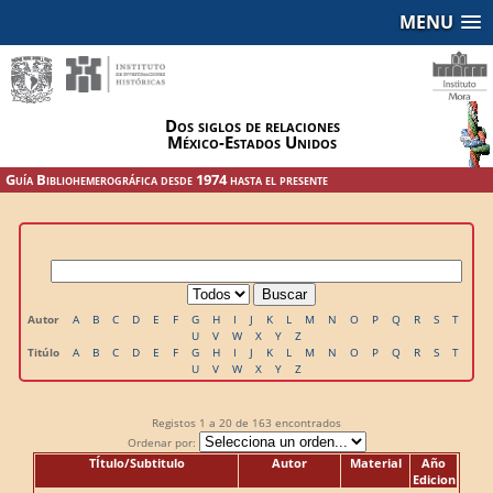
MENU
Dos siglos de relaciones
México-Estados Unidos
Guía Bibliohemerográfica desde 1974 hasta el presente
Autor
A
B
C
D
E
F
G
H
I
J
K
L
M
N
O
P
Q
R
S
T
U
V
W
X
Y
Z
Titúlo
A
B
C
D
E
F
G
H
I
J
K
L
M
N
O
P
Q
R
S
T
U
V
W
X
Y
Z
Registos
1 a 20
de
163
encontrados
Ordenar por:
TÍtulo/Subtitulo
Autor
Material
Año
Edicion