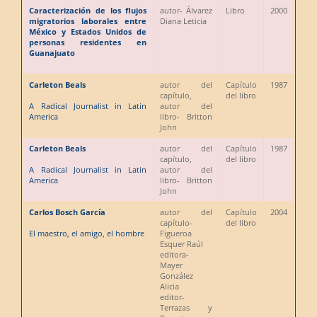
Caracterización de los flujos
autor
- Álvarez
Libro
2000
migratorios laborales entre
Diana Leticia
México y Estados Unidos de
personas residentes en
Guanajuato
Carleton Beals
autor del
Capítulo
1987
capítulo,
del libro
A Radical Journalist in Latin
autor del
America
libro
- Britton
John
Carleton Beals
autor del
Capítulo
1987
capítulo,
del libro
A Radical Journalist in Latin
autor del
America
libro
- Britton
John
Carlos Bosch García
autor del
Capítulo
2004
capítulo
-
del libro
El maestro, el amigo, el hombre
Figueroa
Esquer Raúl
editora
-
Mayer
González
Alicia
editor
-
Terrazas y