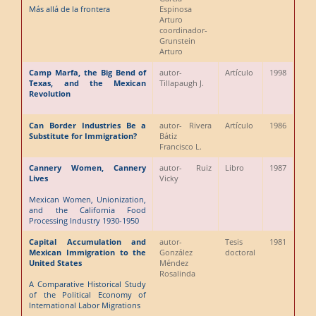
Más allá de la frontera
Espinosa
Arturo
coordinador
-
Grunstein
Arturo
Camp Marfa, the Big Bend of
autor
-
Artículo
1998
Texas, and the Mexican
Tillapaugh J.
Revolution
Can Border Industries Be a
autor
- Rivera
Artículo
1986
Substitute for Immigration?
Bátiz
Francisco L.
Cannery Women, Cannery
autor
- Ruiz
Libro
1987
Lives
Vicky
Mexican Women, Unionization,
and the California Food
Processing Industry 1930-1950
Capital Accumulation and
autor
-
Tesis
1981
Mexican Immigration to the
González
doctoral
United States
Méndez
Rosalinda
A Comparative Historical Study
of the Political Economy of
International Labor Migrations