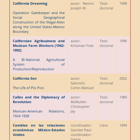
California Dreaming
autor
- Nevins
Tesis
1998
Joseph M.
doctoral
Operation Gatekeeper and the
Social Geographical
Construction of the Illegal Alien
along the United States-Mexico
Boundary
Californian Agribusiness and
autor
-
Tesis
1996
Mexican Farm Workers (1942-
Krissman Fred
doctoral
1992)
A Bi-National Agricultural
System of
Production/Reproduction
California Son
autor
-
Tesis
2002
Salomón
doctoral
The Life of Pío Pico
Carlos Manuel
Calles and the Diplomacy of
autor
-
Tesis
1980
Revolution
McMullen
doctoral
Christopher
Mexican-American Relations,
Jay
1924-1928
Cambios en las relaciones
coordinador
-
Libro
1994
económicas México-Estados
Ganster Paul
Unidos
coordinador
-
García